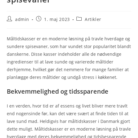
Post
Post
Post
admin
1. maj 2023
Artikler
author:
published:
category:
Måltidskasser er en moderne løsning på travle hverdage og
sundere spisevaner, som har vundet stor popularitet blandt
danskerne. Disse kasser indeholder alle de nødvendige
ingredienser til at lave sunde og varierede måltider
derhjemme, hvilket gør det nemmere for mange familier at
planlægge deres måltider og undgå stress i køkkenet.
Bekvemmelighed og tidssparende
I en verden, hvor tid er af essens og livet bliver mere travlt
end nogensinde før, kan det være svært at finde tiden til at
lave sund mad. Heldigvis har måltidskasser i Danmark gjort
dette muligt. Måltidskasser er en moderne løsning på travle
hverdage med deres bekvemmelighed og tidsbesparende