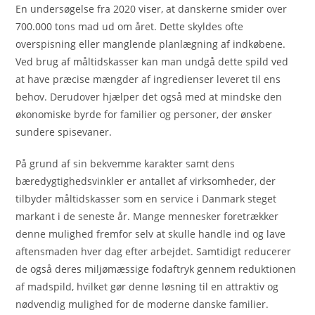
En undersøgelse fra 2020 viser, at danskerne smider over
700.000 tons mad ud om året. Dette skyldes ofte
overspisning eller manglende planlægning af indkøbene.
Ved brug af måltidskasser kan man undgå dette spild ved
at have præcise mængder af ingredienser leveret til ens
behov. Derudover hjælper det også med at mindske den
økonomiske byrde for familier og personer, der ønsker
sundere spisevaner.
På grund af sin bekvemme karakter samt dens
bæredygtighedsvinkler er antallet af virksomheder, der
tilbyder måltidskasser som en service i Danmark steget
markant i de seneste år. Mange mennesker foretrækker
denne mulighed fremfor selv at skulle handle ind og lave
aftensmaden hver dag efter arbejdet. Samtidigt reducerer
de også deres miljømæssige fodaftryk gennem reduktionen
af madspild, hvilket gør denne løsning til en attraktiv og
nødvendig mulighed for de moderne danske familier.