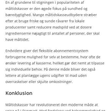
En af grundene til stigningen i populariteten af
måltidskasser er den øgede fokus på sundhed og
bæredygtighed. Mange måltidskasseudbydere stræber
efter at bruge friske og sunde råvarer fra lokale
producenter samt reducere madspild ved at dosere
ingredienserne nøjagtigt til antallet af personer, der skal
have måltidet.
Endvidere giver det fleksible abonnementssystem
forbrugerne mulighed for selv at bestemme, hvor ofte de
ønsker levering af kasserne, hvilket gør det nemt at tilpasse
sig individuelle behov. På denne måde bliver det også
lettere at planlægge ugens udgifter til mad uden
overraskelser eller skjulte omkostninger.
Konklusion
Måltidskasser har revolutioneret den moderne måde at
spise på i Danmark. Med fordelene ved bekvemmelighed og